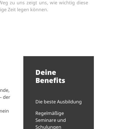
 Weg zu uns zeigt uns, wie wichtig diese
ige Zeit legen können.
Deine
Benefits
ände,
– der
Die beste Ausbildung
mein
Regelmäßige
Seminare und
Schulungen