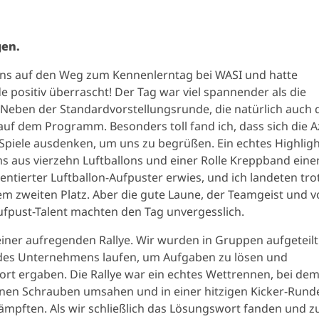
gen.
ns auf den Weg zum Kennenlerntag bei WASI und hatte
e positiv überrascht! Der Tag war viel spannender als die
. Neben der Standardvorstellungsrunde, die natürlich auch 
auf dem Programm. Besonders toll fand ich, dass sich die A
 Spiele ausdenken, um uns zu begrüßen. Ein echtes Highlig
s aus vierzehn Luftballons und einer Rolle Kreppband eine
entierter Luftballon-Aufpuster erwies, und ich landeten tro
em zweiten Platz. Aber die gute Laune, der Teamgeist und v
ufpust-Talent machten den Tag unvergesslich.
iner aufregenden Rallye. Wir wurden in Gruppen aufgeteil
des Unternehmens laufen, um Aufgaben zu lösen und
t ergaben. Die Rallye war ein echtes Wettrennen, bei dem
enen Schrauben umsahen und in einer hitzigen Kicker-Rund
ämpften. Als wir schließlich das Lösungswort fanden und z