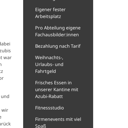
Eigener fester
Arbeitsplatz
Pro Abteilung eigene
Fachausbilder:innen
dabei
Bezahlung nach Tarif
zubis
ht war
Weihnachts-,
n
Urlaubs- und
tz
Fahrtgeld
or
Frisches Essen in
unserer Kantine mit
t und
Azubi-Rabatt
Fitnessstudio
 wir
e
Firmenevents mit viel
urück
Spaß