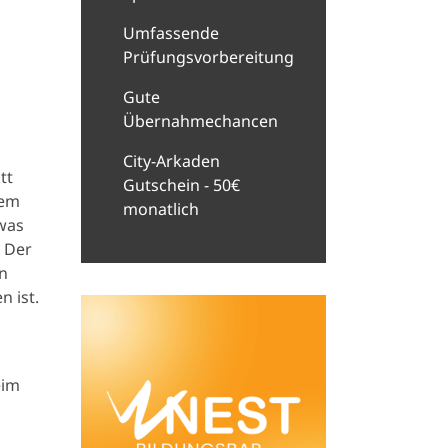
Umfassende
Prüfungsvorbereitung
Gute
Übernahmechancen
City-Arkaden
tt
Gutschein - 50€
nem
monatlich
twas
. Der
n
n ist.
eim